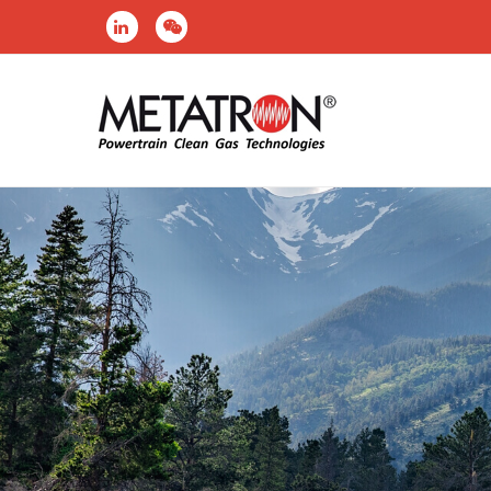
跳
转
到
主
要
内
容
面
包
屑