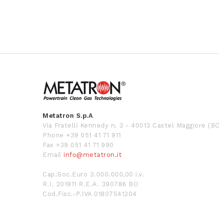
Metatron S.p.A
Via Fratelli Kennedy n. 3 - 40013 Castel Maggiore (B
Phone +39 051 41 71 911
Fax +39 051 41 71 990
Email
info@metatron.it
Cap.Soc.Euro 3.000.000,00 i.v.
R.I. 201911 R.E.A. 390786 BO
Cod.Fisc.-P.IVA 01807541204